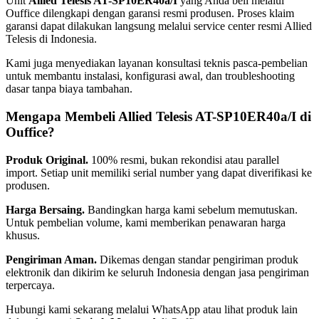
Unit
Allied Telesis AT-SP10ER40a/I
yang Anda beli melalui
Ouffice dilengkapi dengan garansi resmi produsen. Proses klaim
garansi dapat dilakukan langsung melalui service center resmi Allied
Telesis di Indonesia.
Kami juga menyediakan layanan konsultasi teknis pasca-pembelian
untuk membantu instalasi, konfigurasi awal, dan troubleshooting
dasar tanpa biaya tambahan.
Mengapa Membeli Allied Telesis AT-SP10ER40a/I di
Ouffice?
Produk Original.
100% resmi, bukan rekondisi atau parallel
import. Setiap unit memiliki serial number yang dapat diverifikasi ke
produsen.
Harga Bersaing.
Bandingkan harga kami sebelum memutuskan.
Untuk pembelian volume, kami memberikan penawaran harga
khusus.
Pengiriman Aman.
Dikemas dengan standar pengiriman produk
elektronik dan dikirim ke seluruh Indonesia dengan jasa pengiriman
terpercaya.
Hubungi kami sekarang melalui WhatsApp atau lihat produk lain