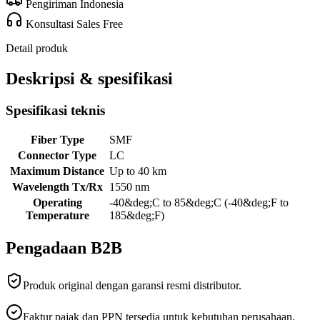
Pengiriman Indonesia
Konsultasi Sales Free
Detail produk
Deskripsi & spesifikasi
Spesifikasi teknis
Fiber Type
SMF
Connector Type
LC
Maximum Distance
Up to 40 km
Wavelength Tx/Rx
1550 nm
Operating
-40&deg;C to 85&deg;C (-40&deg;F to
Temperature
185&deg;F)
Pengadaan B2B
Produk original dengan garansi resmi distributor.
Faktur pajak dan PPN tersedia untuk kebutuhan perusahaan.