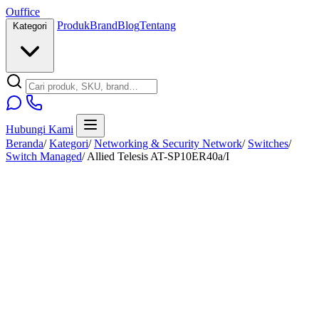
O
u
ffice
Produk
Brand
Blog
Tentang
Kategori
Hubungi Kami
Beranda
/
Kategori
/
Networking & Security Network
/
Switches
/
Switch Managed
/
Allied Telesis AT-SP10ER40a/I