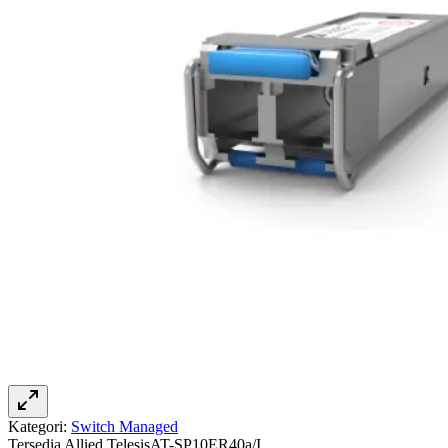
Kategori:
Switch Managed
Tersedia
Allied Telesis
AT-SP10ER40a/I