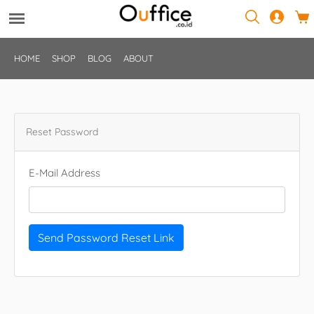
HOME
SHOP
BLOG
ABOUT
Reset Password
E-Mail Address
Send Password Reset Link