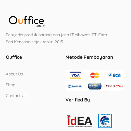
Penyedia produk barang dan jasa IT dibawah PT. Citra
Sari Kencana sejak tahun 2013
Ouffice
Metode Pembayaran
About Us
Shop
Contact Us
Verified By