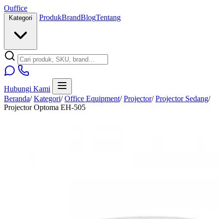
O
u
ffice
Produk
Brand
Blog
Tentang
Kategori
Hubungi Kami
Beranda
/
Kategori
/
Office Equipment
/
Projector
/
Projector Sedang
/
Projector Optoma EH-505