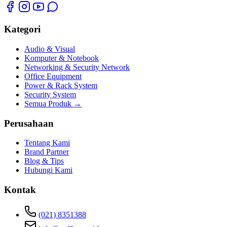
Kategori
Audio & Visual
Komputer & Notebook
Networking & Security Network
Office Equipment
Power & Rack System
Security System
Semua Produk →
Perusahaan
Tentang Kami
Brand Partner
Blog & Tips
Hubungi Kami
Kontak
(021) 8351388