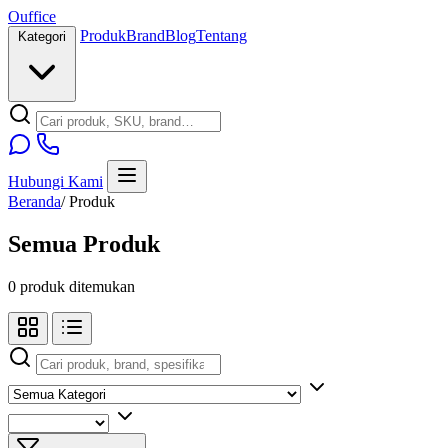
O
u
ffice
Produk
Brand
Blog
Tentang
Kategori
Hubungi Kami
Beranda
/
Produk
Semua Produk
0 produk ditemukan