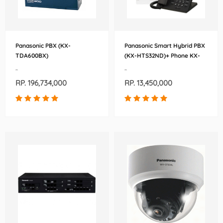
Panasonic PBX (KX-
Panasonic Smart Hybrid PBX
TDA600BX)
(KX-HTS32ND)+ Phone KX-
HDV130BX-B/BX
-
-
RP. 196,734,000
RP. 13,450,000