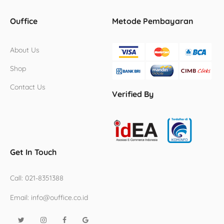
Ouffice
Metode Pembayaran
About Us
Shop
Contact Us
Verified By
Get In Touch
Call:
021-8351388
Email:
info@ouffice.co.id