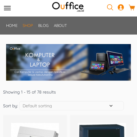
HOME
SHOP
BLOG
ABOUT
Showing 1 - 15 of 78 results
Sort by: