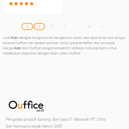
«
1
2
3
...
6
»
Jual
Acer
dengan harga murah, bergaransi resmi, dan dijamin ke asli-annya,
karena Ouffice merupakan partner resmi yang terdaftar dari principle.
Harga
Acer
dari Ouffice sangat kompetitif, silahkan hubungi kami untuk
melakukan negosiasi dengan team sales Ouffice
Penyedia produk barang dan jasa IT dibawah PT. Citra
Sari Kencana sejak tahun 2013