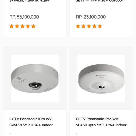
SPW631LT 3MP IR H.264
SBV111M 1MP H.264 Outdoor
Outdoor Bullet IP Security
Bullet IP Security Camera
-
-
Camera
RP. 56,100,000
RP. 23,100,000
CCTV Panasonic iPro WV-
CCTV Panasonic iPro WV-
SW458 3MP H.264 Indoor
SF438 upto 3MP H.264 Indoor
Dome IP Security Camera
Dome IP Security Camera
-
-