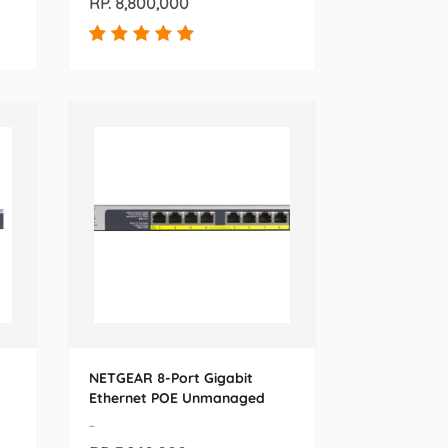
RP. 8,800,000
NETGEAR 8-Port Gigabit
Ethernet POE Unmanaged
Switch (GS108LP-100EUS)
-