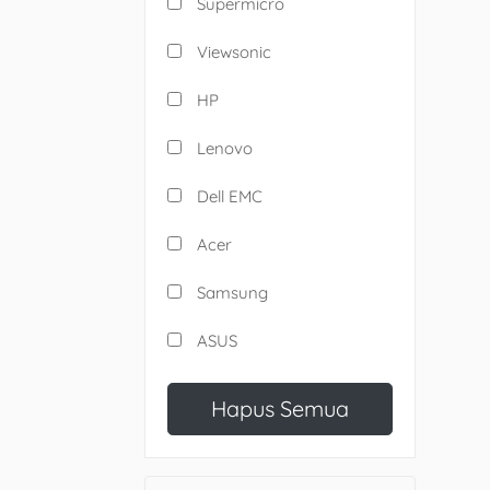
Supermicro
Viewsonic
HP
Lenovo
Dell EMC
Acer
Samsung
ASUS
Hapus Semua