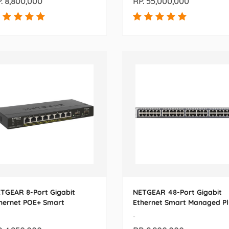
. 8,800,000
RP. 55,000,000
TGEAR 8-Port Gigabit
NETGEAR 48-Port Gigabit
hernet POE+ Smart
Ethernet Smart Managed Pl
naged Pro Switch
Switch (GS750E-100EUS)
-
S310TP-100EUS)