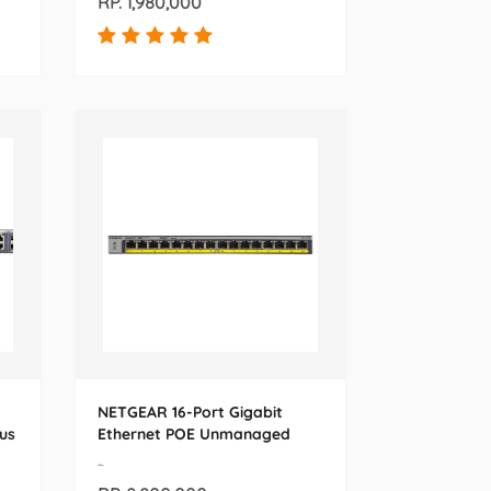
RP. 1,980,000
NETGEAR 16-Port Gigabit
us
Ethernet POE Unmanaged
Switch (GS116PP-100EUS)
-