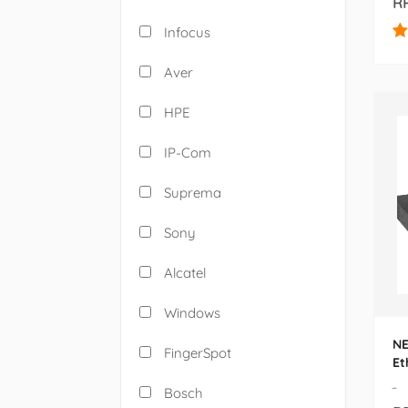
RP
Infocus
Aver
HPE
IP-Com
Suprema
Sony
Alcatel
Windows
NE
FingerSpot
Et
Sw
-
Bosch