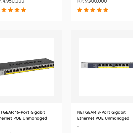
. 4,950,000
RP. 9,900,000
TGEAR 16-Port Gigabit
NETGEAR 8-Port Gigabit
hernet POE Unmanaged
Ethernet POE Unmanaged
itch (GS116LP-100EUS)
Switch (GS108PP-100EUS)
-