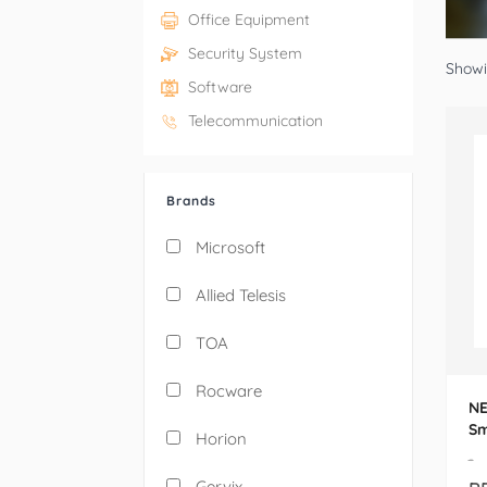
Office Equipment
Security System
Showin
Software
Telecommunication
Brands
Microsoft
Allied Telesis
TOA
Rocware
NE
Sm
Horion
Po
-
Gervix