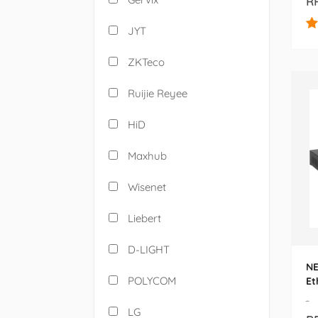
RP
JYT
ZKTeco
Ruijie Reyee
HiD
Maxhub
Wisenet
Liebert
D-LIGHT
NE
POLYCOM
Et
Ma
-
(G
LG