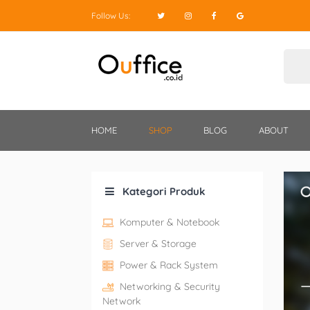
Follow Us:
HOME
SHOP
BLOG
ABOUT
Kategori Produk
Komputer & Notebook
Server & Storage
Power & Rack System
Networking & Security
Network