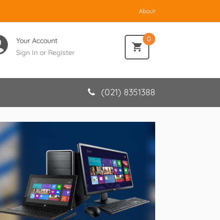
About
0
Your Account
Sign In
or
Register
(021) 8351388