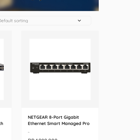
NETGEAR 8-Port Gigabit
ch
Ethernet Smart Managed Pro
Switch (GS308T-100PES)
-