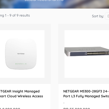
g 1 - 9 of 9 results
Sort by:
TGEAR Insight Managed
NETGEAR M5300-28GF3 24-
art Cloud Wireless Access
Port L3 Fully Managed Swit
int (WAC540-10000S)
(GSM7328FS-200AJS)
-