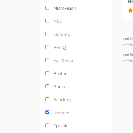
RP
Microvision
NEC
Optoma
Jual
L
princi
Ben Q
Jual
S
Fuji Xerox
princi
Brother
Ruckus
Sundray
Netgear
Tp-link