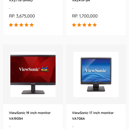
VX2776-SMHD
VA2419-SH
-
-
RP. 3,675,000
RP. 1,700,000
ViewSonic 19 inch monitor
ViewSonic 17 inch monitor
VA1903H
VA708A
-
-