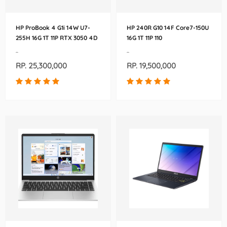
HP ProBook 4 G1i 14W U7-
HP 240R G10 14F Core7-150U
255H 16G 1T 11P RTX 3050 4D
16G 1T 11P 110
110 1E7D7AA
-
-
RP. 25,300,000
RP. 19,500,000