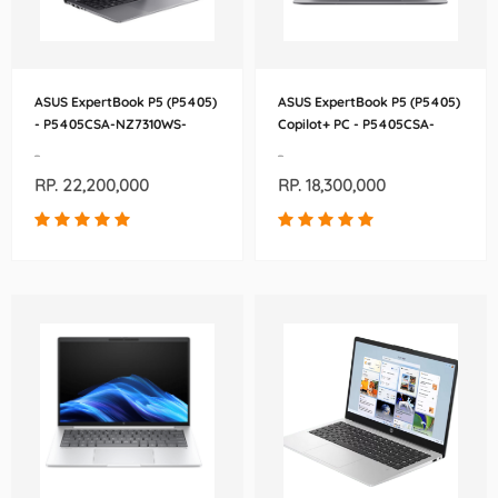
ASUS ExpertBook P5 (P5405)
ASUS ExpertBook P5 (P5405)
- P5405CSA-NZ7310WS-
Copilot+ PC - P5405CSA-
90NX0861-M00JD0
NZ5150WS-90NX0861-
-
-
M00P30
RP. 22,200,000
RP. 18,300,000