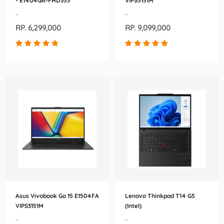
- E1404GA-FHD353
VIPS5151M
-
-
RP. 6,299,000
RP. 9,099,000
Asus Vivobook Go 15 E1504FA
Lenovo Thinkpad T14 G5
VIPS3151M
(Intel)
-
-