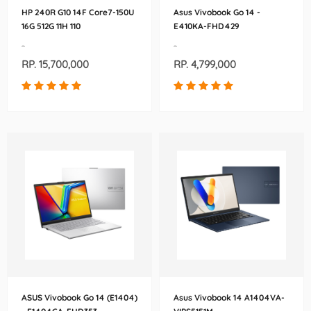
HP 240R G10 14F Core7-150U
Asus Vivobook Go 14 -
16G 512G 11H 110
E410KA-FHD429
-
-
RP. 15,700,000
RP. 4,799,000
ASUS Vivobook Go 14 (E1404)
Asus Vivobook 14 A1404VA-