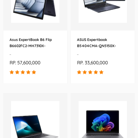
Asus ExpertBook B6 Flip
ASUS Expertbook
B6602FC2-MH7310X-
B5404CMA-QN5150X-
90NX04U1-M004P0
90NX06R1-M00KJ0
-
-
RP. 57,600,000
RP. 33,600,000