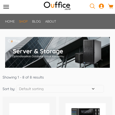
HOME
SHOP
BLOG
ABOUT
Showing 1 - 8 of 8 results
Sort by: