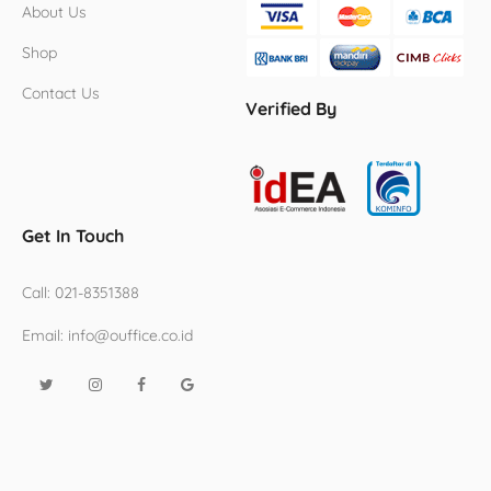
About Us
Shop
Contact Us
Verified By
Get In Touch
Call:
021-8351388
Email:
info@ouffice.co.id