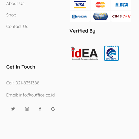
About Us
Shop
Contact Us
Verified By
Get In Touch
Call:
021-8351388
Email:
info@ouffice.co.id