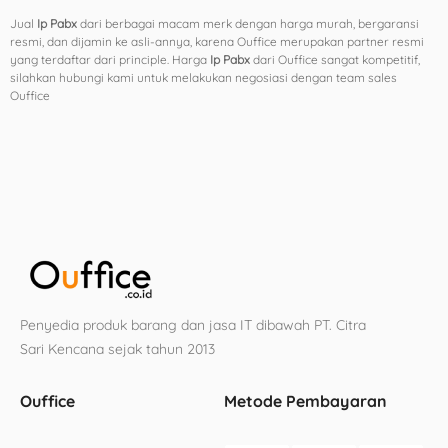
Jual
Ip Pabx
dari berbagai macam merk dengan harga murah, bergaransi
resmi, dan dijamin ke asli-annya, karena Ouffice merupakan partner resmi
yang terdaftar dari principle. Harga
Ip Pabx
dari Ouffice sangat kompetitif,
silahkan hubungi kami untuk melakukan negosiasi dengan team sales
Ouffice
Penyedia produk barang dan jasa IT dibawah PT. Citra
Sari Kencana sejak tahun 2013
Ouffice
Metode Pembayaran