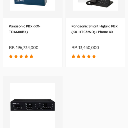
Panasonic PBX (KX-
Panasonic Smart Hybrid PBX
TDA600BX)
(KX-HTS32ND)+ Phone KX-
HDV130BX-B/BX
-
-
RP. 196,734,000
RP. 13,450,000